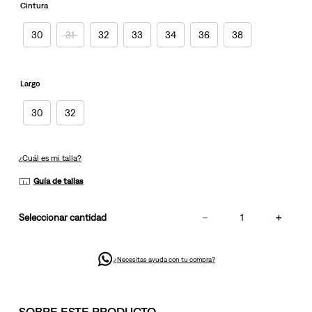
misma
Cintura
página.
30
31
32
33
34
36
38
Largo
30
32
¿Cuál es mi talla?
Guía de tallas
－
＋
cantidad
¿Necesitas ayuda con tu compra?
SOBRE ESTE PRODUCTO