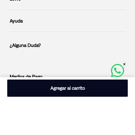
Ayuda
¿Alguna Duda?
Medios de Pago
Agregar al carrito
Razón Social:
LS BATWING S.R.L.
RUC: