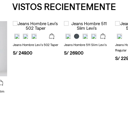
VISTOS RECIENTEMENTE
Jeans Hombre Levi's 502 Taper
Jeans Hombre 511 Slim Levi's
Jeans Ho
Regular
S/
249
.
00
S/
269
.
00
S/
22
lim