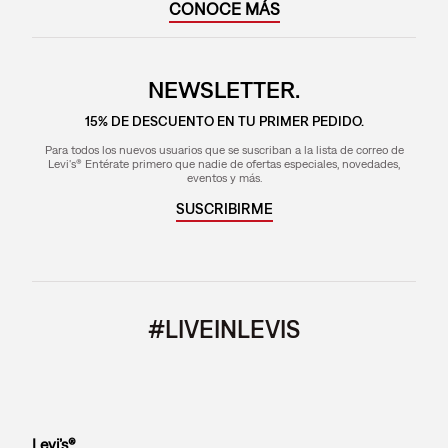
CONOCE MÁS
NEWSLETTER.
15% DE DESCUENTO EN TU PRIMER PEDIDO.
Para todos los nuevos usuarios que se suscriban a la lista de correo de
Levi's® Entérate primero que nadie de ofertas especiales, novedades,
eventos y más.
SUSCRIBIRME
#LIVEINLEVIS
Levi’s®