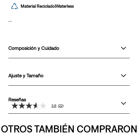
Material Reciclado|Waterless
--
Composición y Cuidado
Ajuste y Tamaño
Reseñas
3.6
(22)
3.6
de
5
estrellas,
OTROS TAMBIÉN COMPRARON
valor
medio
de