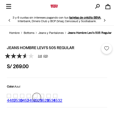
3 y 6 cuotas sin intereses pagando con tus
tarjetas de crédito BBVA
,
Interbank, Diners Club y BCP (Visa), Cencosud y Scotiabank.
Hombre
Bottoms
Jeans y Pantalones
Jeans Hombre Levi's 505 Regular
JEANS HOMBRE LEVI'S 505 REGULAR
3.6
(22)
3.6
de
S/
269
.
00
5
estrellas,
valor
medio
de
valoración.
Color:
Azul
Read
22
Reviews.
Enlace
en
la