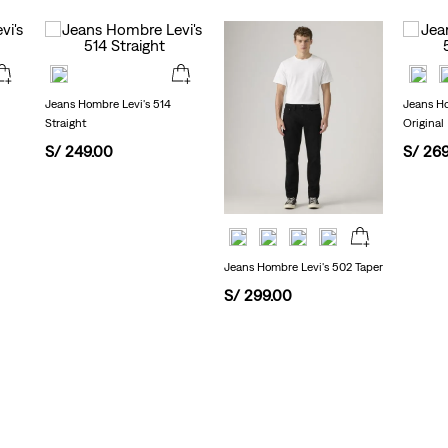
valoración.
Read
22
Reviews.
Enlace
en
Jeans Hombre Levi's 514
Jeans Ho
la
Straight
Original
misma
página.
S/
249
.
00
S/
26
Jeans Hombre Levi's 502 Taper
S/
299
.
00