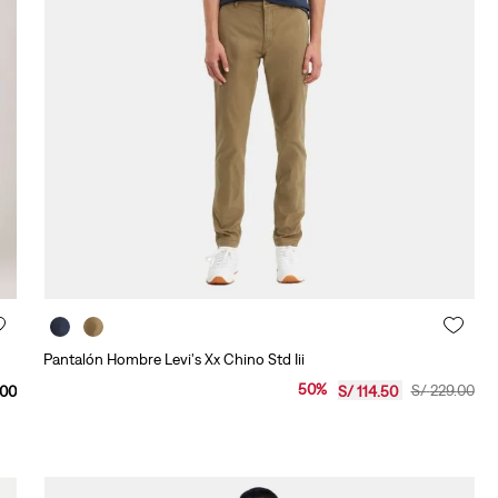
Pantalón Hombre Levi's Xx Chino Std Iii
50
%
S/
229
.
00
00
S/
114
.
50