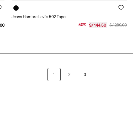
Jeans Hombre Levi's 502 Taper
50
%
S/
289
.
00
00
S/
144
.
50
1
2
3