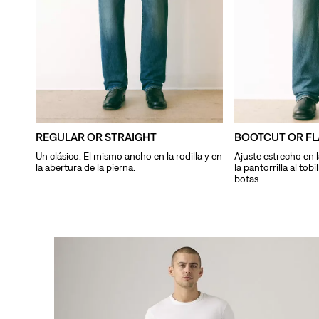
REGULAR OR STRAIGHT
BOOTCUT OR FL
Un clásico. El mismo ancho en la rodilla y en
Ajuste estrecho en l
la abertura de la pierna.
la pantorrilla al tobi
botas.
Género
H
o
Cintura
m