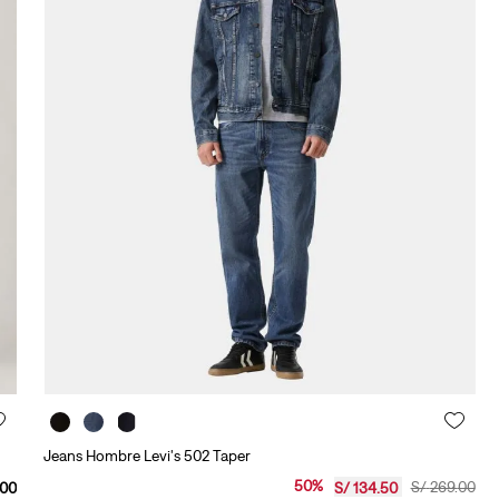
Jeans Hombre Levi's 502 Taper
50
%
S/
269
.
00
00
S/
134
.
50