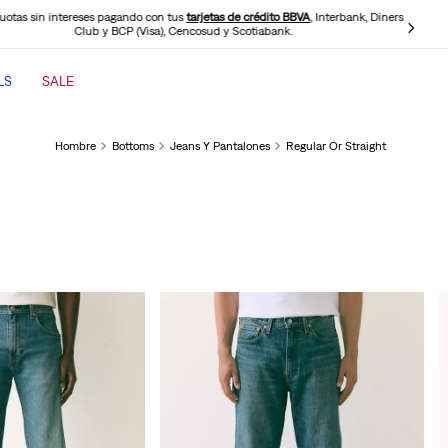
cuotas sin intereses pagando con tus
tarjetas de crédito BBVA
, Interbank, Diners
Club y BCP (Visa), Cencosud y Scotiabank.
LS
SALE
TÉRMINOS MÁS BUSCADOS
Hombre
Bottoms
Jeans Y Pantalones
Regular Or Straight
1
.
jeans mujer
2
.
jeans mujer 501
3
.
jeans hombre
4
.
cinch baggy jeans
5
.
casaca
6
.
505 jeans hombre
7
.
polo hombre
8
.
wide leg
9
.
jeans mujer 318