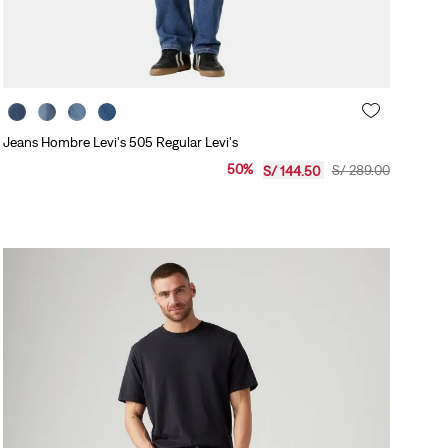
Jeans Hombre Levi's 505 Regular Levi's
50
%
S/
289
.
00
S/
144
.
50