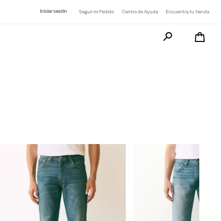
Iniciar sesión
Seguir mi Pedido
Centro de Ayuda
Encuentra tu tienda
Busca tu producto a