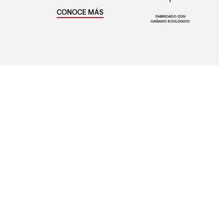
CONOCE MÁS
FABRICADO CON
CAÑAMO ECOLÓGICO
#LIVEINLEVIS
Levi’s®
Ayuda
Sobre Levi's®
Preguntas 
Tiendas
Centro de 
Cambios y 
¿Problemas 
Términos y