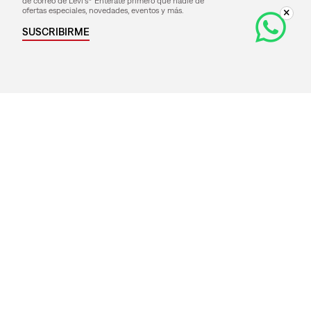
de correo de Levi's® Entérate primero que nadie de
ofertas especiales, novedades, eventos y más.
SUSCRIBIRME
Medios de Pago
Razón Social:
LS BATWING S.R.L.
RUC: