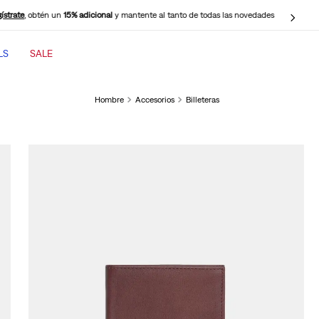
ístrate
, obtén un
15% adicional
y mantente al tanto de todas las novedades
LS
SALE
TÉRMINOS MÁS BUSCADOS
Hombre
Accesorios
Billeteras
1
.
jeans mujer
2
.
jeans mujer 501
3
.
jeans hombre
4
.
cinch baggy jeans
5
.
casaca
6
.
505 jeans hombre
7
.
polo hombre
8
.
wide leg
9
.
jeans mujer 318