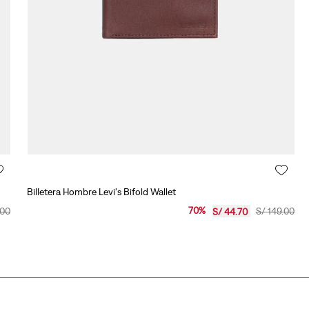
10
.
501 mujer
Billetera Hombre Levi's Bifold Wallet
70
%
00
S/
149
.
00
S/
44
.
70