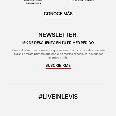
BIENESTAR DE LOS
TÉCNICAS WATER<LESS
TRABAJADORES
CONOCE MÁS
NEWSLETTER.
15% DE DESCUENTO EN TU PRIMER PEDIDO.
Para todos los nuevos usuarios que se suscriban a la lista de correo de
Levi's® Entérate primero que nadie de ofertas especiales, novedades,
eventos y más.
SUSCRIBIRME
#LIVEINLEVIS