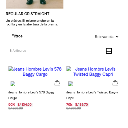
REGULAR OR STRAIGHT
Un clásico. El mismo ancho en la
rodilla y en la abertura de la pierna.
Filtros
Relevancia
8
Jeans Hombre Levi's 578 Baggy
Jeans Hombre Levi's Twisted Baggy
Cargo
Capri
50
%
S/
134
.
50
70
%
S/
89
.
70
S/
269
.
00
S/
299
.
00