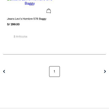
Jeans Levi's Hombre 578 Baggy
S/
299
.
00
3
1