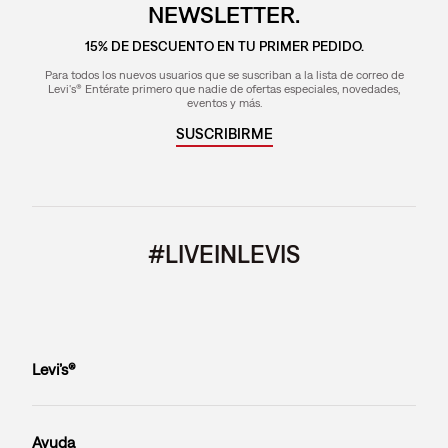
NEWSLETTER.
15% DE DESCUENTO EN TU PRIMER PEDIDO.
Para todos los nuevos usuarios que se suscriban a la lista de correo de
Levi's® Entérate primero que nadie de ofertas especiales, novedades,
eventos y más.
SUSCRIBIRME
#LIVEINLEVIS
Levi’s®
Ayuda