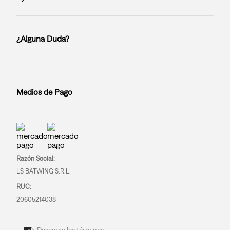
¿Alguna Duda?
Medios de Pago
Razón Social:
LS BATWING S.R.L.
RUC:
20605214038
Descarga los términos