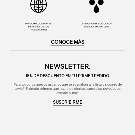
PREOCUPADOS POR EL
USAMOS MENOS AGUA CON
BIENESTAR DE LOS
TÉCNICAS WATER<LESS
TRABAJADORES
CONOCE MÁS
NEWSLETTER.
15% DE DESCUENTO EN TU PRIMER PEDIDO.
Para todos los nuevos usuarios que se suscriban a la lista de correo de
Levi's® Entérate primero que nadie de ofertas especiales, novedades,
eventos y más.
SUSCRIBIRME