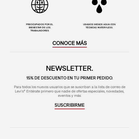
PREOCUPADOS POR EL
USAMOS MENOS AGUA CON
BIENESTAR DE LOS
TÉCNICAS WATER<LESS
TRABAJADORES
CONOCE MÁS
NEWSLETTER.
15% DE DESCUENTO EN TU PRIMER PEDIDO.
Para todos los nuevos usuarios que se suscriban a la lista de correo de
Levi's® Entérate primero que nadie de ofertas especiales, novedades,
eventos y más.
SUSCRIBIRME