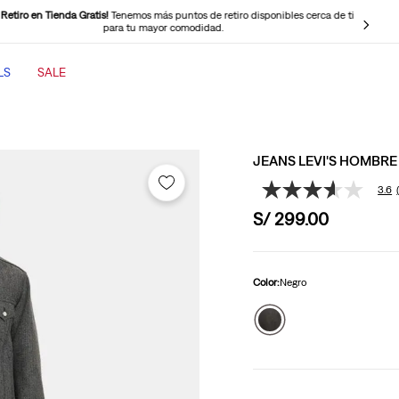
 Retiro en Tienda Gratis!
Tenemos más puntos de retiro disponibles cerca de ti
para tu mayor comodidad.
LS
SALE
TÉRMINOS MÁS BUSCADOS
1
.
jeans mujer
JEANS LEVI'S HOMBRE
2
.
jeans mujer 501
3.6
3.6
3
.
jeans hombre
de
S/
299
.
00
5
4
.
cinch baggy jeans
estrellas,
valor
5
.
casaca
medio
de
Color:
Negro
6
.
jeans mujer 318
valoración.
Read
7
.
wide leg
22
Reviews.
Enlace
8
.
505 jeans hombre
en
la
9
.
polo hombre
misma