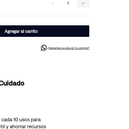
－
＋
Agregar al carrito
¿Necesitas ayuda con tu compra?
 Cuidado
 cada 10 usos para
til y ahorrar recursos