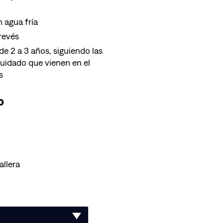
 agua fría
 revés
e 2 a 3 años, siguiendo las
cuidado que vienen en el
s
o
allera
o