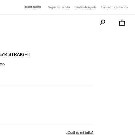
Iniciar sesión
Seguir mi Pedido
Centro de Ayuda
Encuentra tu tienda
Busca tu producto a
 514 STRAIGHT
(22)
¿Cuál es mi talla?