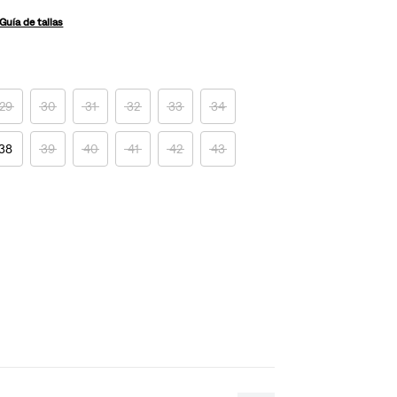
Guía de tallas
29
30
31
32
33
34
38
39
40
41
42
43