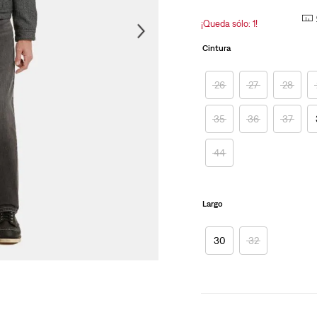
página.
10
.
501 mujer
¡Queda sólo: 1!
Cintura
26
27
28
35
36
37
44
Largo
30
32