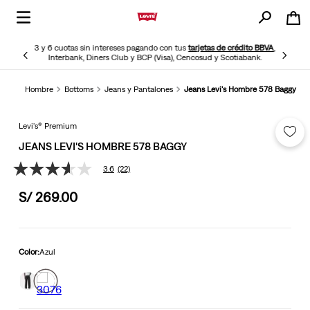
crédito BBVA
,
¡Ya disponible! Paga con YAPE en pocos minutos
tiabank.
Hombre
Bottoms
Jeans y Pantalones
Jeans Levi's Hombre 578 Baggy
Levi's® Premium
JEANS LEVI'S HOMBRE 578 BAGGY
3.6
(22)
3.6
de
S/
269
.
00
5
estrellas,
valor
medio
de
valoración.
Color:
Azul
Read
22
Reviews.
Enlace
en