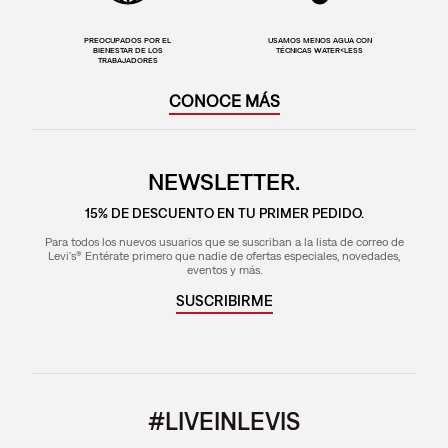
PREOCUPADOS POR EL
USAMOS MENOS AGUA CON
BIENESTAR DE LOS
TÉCNICAS WATER<LESS
TRABAJADORES
CONOCE MÁS
NEWSLETTER.
15% DE DESCUENTO EN TU PRIMER PEDIDO.
Para todos los nuevos usuarios que se suscriban a la lista de correo de
Levi's® Entérate primero que nadie de ofertas especiales, novedades,
eventos y más.
SUSCRIBIRME
#LIVEINLEVIS