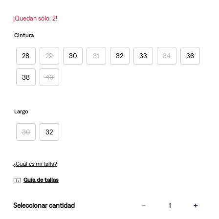
la
misma
¡Quedan sólo: 2!
página.
Cintura
28
29
30
31
32
33
34
36
38
40
Largo
30
32
¿Cuál es mi talla?
Guía de tallas
－
＋
cantidad