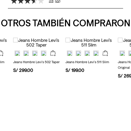
3.6
(22)
3.6
de
5
estrellas,
OTROS TAMBIÉN COMPRARON
valor
medio
de
valoración.
Read
22
Reviews.
Enlace
en
lim
Jeans Hombre Levi's 502 Taper
Jeans Hombre Levi's 511 Slim
Jeans Ho
la
Original
misma
S/
299
.
00
S/
199
.
00
página.
S/
26