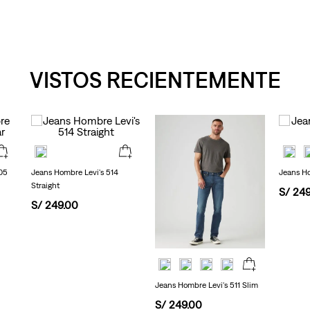
VISTOS RECIENTEMENTE
05
Jeans Hombre Levi's 514
Jeans Ho
Straight
S/
24
S/
249
.
00
Jeans Hombre Levi's 511 Slim
S/
249
.
00