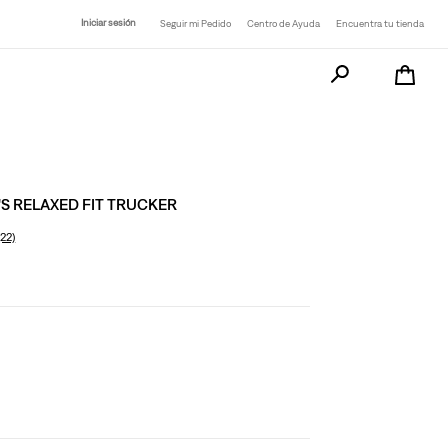
Iniciar sesión
Seguir mi Pedido
Centro de Ayuda
Encuentra tu tienda
Busca tu producto a
S RELAXED FIT TRUCKER
(22)