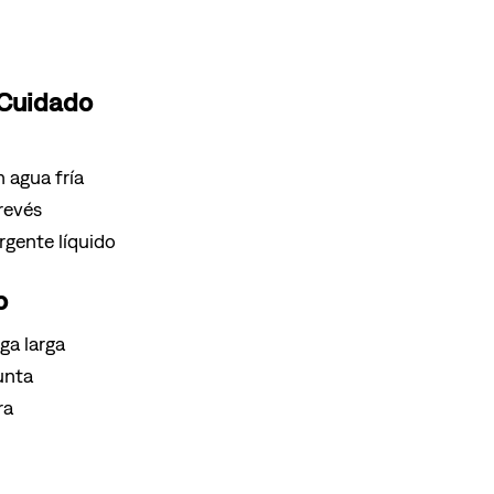
 Cuidado
 agua fría
 revés
gente líquido
o
ga larga
unta
ra