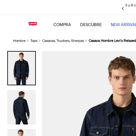
 sin intereses pagando con tus
tarjetas de crédito BBVA
, Interbank, Diners
Club y BCP (Visa), Cencosud y Scotiabank.
COMPRA
DESCUBRE
NEW ARRIVA
Hombre
Tops
Casacas, Truckers, Sherpas
Casaca Hombre Levi's Relaxed 