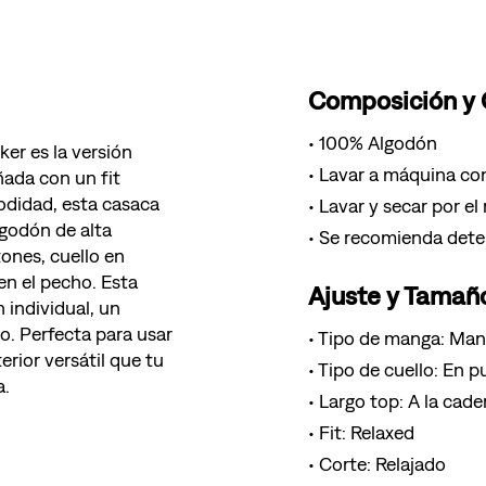
Composición y
100% Algodón
ker es la versión
Lavar a máquina con
ñada con un fit
odidad, esta casaca
Lavar y secar por el
godón de alta
Se recomienda deter
tones, cuello en
 en el pecho. Esta
Ajuste y Tamañ
 individual, un
o. Perfecta para usar
Tipo de manga: Man
erior versátil que tu
Tipo de cuello: En p
a.
Largo top: A la cade
Fit: Relaxed
Corte: Relajado