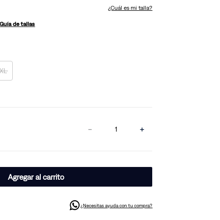
¿Cuál es mi talla?
Guía de tallas
XL
－
＋
Agregar al carrito
¿Necesitas ayuda con tu compra?