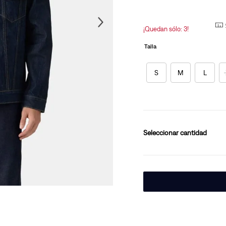
la
misma
10
.
501 mujer
página.
¡Quedan sólo: 3!
Talla
S
M
L
cantidad