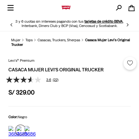
3 y 6 cuotas sin intereses pagando con tus
tarjetas de crédito BBVA
,
Interbank, Diners Club y BCP (Visa), Cencosud y Scotiabank.
Mujer
Tops
Casacas, Truckers, Sherpas
Casaca Mujer Levi's Original
Trucker
Levi's® Premium
CASACA MUJER LEVI'S ORIGINAL TRUCKER
3.6
(22)
3.6
de
S/
329
.
00
5
estrellas,
valor
medio
de
valoración.
Color:
Negro
Read
22
Reviews.
Enlace