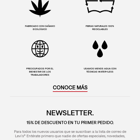
FABRICADO CON CAÑAMO
FIBRAS NATURALES 100%
ECOLÓGICO
RECICLABLES
PREOCUPADOS POR EL
USAMOS MENOS AGUA CON
BIENESTAR DE LOS
TÉCNICAS WATER<LESS
TRABAJADORES
CONOCE MÁS
NEWSLETTER.
15% DE DESCUENTO EN TU PRIMER PEDIDO.
Para todos los nuevos usuarios que se suscriban a la lista de correo de
Levi's® Entérate primero que nadie de ofertas especiales, novedades,