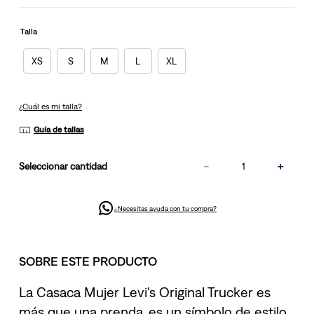
en
la
misma
Talla
página.
XS
S
M
L
XL
¿Cuál es mi talla?
Guía de tallas
－
＋
cantidad
¿Necesitas ayuda con tu compra?
SOBRE ESTE PRODUCTO
La Casaca Mujer Levi's Original Trucker es
más que una prenda, es un símbolo de estilo