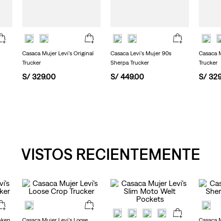
misma
página.
Casaca Mujer Levi's Original
Casaca Levi's Mujer 90s
Casaca M
Trucker
Sherpa Trucker
Trucker
S/
329
.
00
S/
449
.
00
S/
32
VISTOS RECIENTEMENTE
nken
Casaca Mujer Levi's Loose
Casaca M