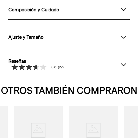
Composición y Cuidado
Ajuste y Tamaño
Reseñas
3.6
(22)
3.6
de
5
estrellas,
OTROS TAMBIÉN COMPRARON
valor
medio
de
valoración.
Read
22
Reviews.
Enlace
en
la