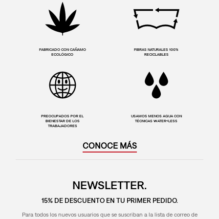
FABRICADO CON CAÑAMO
FIBRAS NATURALES 100%
ECOLÓGICO
RECICLABLES
PREOCUPADOS POR EL
USAMOS MENOS AGUA CON
BIENESTAR DE LOS
TÉCNICAS WATER<LESS
TRABAJADORES
CONOCE MÁS
NEWSLETTER.
15% DE DESCUENTO EN TU PRIMER PEDIDO.
Para todos los nuevos usuarios que se suscriban a la lista de correo de