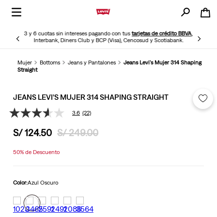
3 y 6 cuotas sin intereses pagando con tus
tarjetas de crédito BBVA
,
Interbank, Diners Club y BCP (Visa), Cencosud y Scotiabank.
Mujer
Bottoms
Jeans y Pantalones
Jeans Levi's Mujer 314 Shaping
Straight
JEANS LEVI'S MUJER 314 SHAPING STRAIGHT
3.6
(22)
3.6
de
S/
124
.
50
S/
249
.
00
5
estrellas,
valor
50%
de Descuento
medio
de
valoración.
Read
Color:
Azul Oscuro
22
Reviews.
Enlace
en