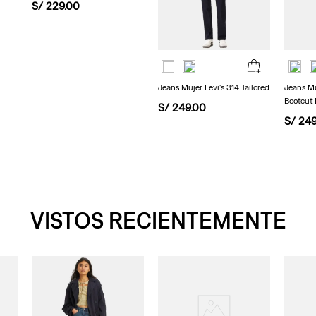
S/
229
.
00
Jeans Mujer Levi's 314 Tailored
Jeans Mu
Bootcut 
S/
249
.
00
S/
24
VISTOS RECIENTEMENTE