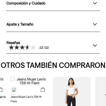
Composición y Cuidado
Ajuste y Tamaño
Reseñas
3.6
(22)
3.6
de
5
estrellas,
OTROS TAMBIÉN COMPRARON
valor
medio
de
valoración.
Read
22
Reviews.
Enlace
en
ginal
Jeans Mujer Levi's 726 Hr
la
Flare
misma
página.