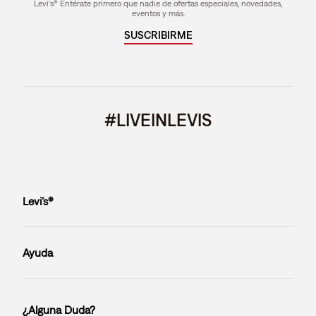
Levi's® Entérate primero que nadie de ofertas especiales, novedades,
eventos y más.
SUSCRIBIRME
#LIVEINLEVIS
Levi’s®
Ayuda
¿Alguna Duda?