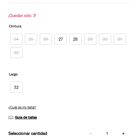
la
misma
página.
¡Quedan sólo: 3!
Cintura
24
25
26
27
28
29
30
31
32
Largo
32
¿Cuál es mi talla?
Guía de tallas
－
＋
cantidad