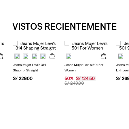
VISTOS RECIENTEMENTE
Jeans Mujer Levi's 314
Jeans Mujer Levi's 501 For
Jeans Mu
Shaping Straight
Women
Lightwei
S/
229
.
00
50
%
S/
124
.
50
S/
26
S/
249
.
00