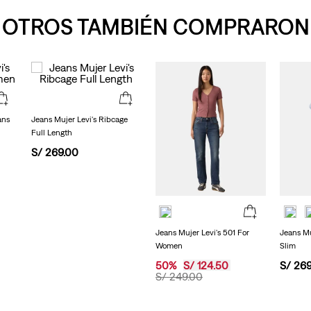
5
estrellas,
OTROS TAMBIÉN COMPRARON
valor
medio
de
valoración.
Read
15
Reviews.
Enlace
en
ans
Jeans Mujer Levi's Ribcage
la
Full Length
misma
página.
S/
269
.
00
Jeans Mujer Levi's 501 For
Jeans Mu
Women
Slim
50
%
S/
124
.
50
S/
26
S/
249
.
00