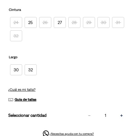
misma
página.
Cintura
24
25
26
27
28
29
30
31
32
Largo
30
32
¿Cuál es mi talla?
Guía de tallas
－
＋
cantidad
¿Necesitas ayuda con tu compra?