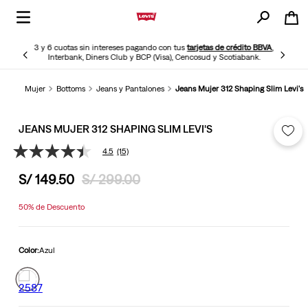
3 y 6 cuotas sin intereses pagando con tus
tarjetas de crédito BBVA
,
Interbank, Diners Club y BCP (Visa), Cencosud y Scotiabank.
Mujer
Bottoms
Jeans y Pantalones
Jeans Mujer 312 Shaping Slim Levi's
JEANS MUJER 312 SHAPING SLIM LEVI'S
4.5
(15)
4.5
de
S/
149
.
50
S/
299
.
00
5
estrellas,
valor
50%
de Descuento
medio
de
valoración.
Read
Color:
Azul
15
Reviews.
Enlace
en
la