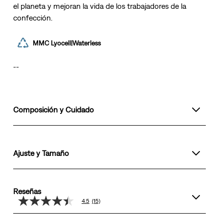
el planeta y mejoran la vida de los trabajadores de la
confección.
MMC Lyocell|Waterless
--
Composición y Cuidado
Ajuste y Tamaño
Reseñas
4.5
(15)
4.5
de