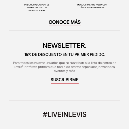
PREOCUPADOS POR EL
USAMOS MENOS AGUA CON
BIENESTAR DE LOS
TÉCNICAS WATER<LESS
TRABAJADORES
CONOCE MÁS
NEWSLETTER.
15% DE DESCUENTO EN TU PRIMER PEDIDO.
Para todos los nuevos usuarios que se suscriban a la lista de correo de
Levi's® Entérate primero que nadie de ofertas especiales, novedades,
eventos y más.
SUSCRIBIRME
#LIVEINLEVIS