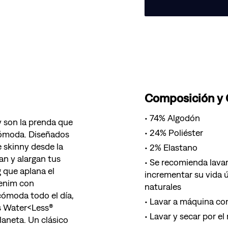
Composición y
74% Algodón
y son la prenda que
24% Poliéster
 cómoda. Diseñados
 skinny desde la
2% Elastano
zan y alargan tus
Se recomienda lavar
 que aplana el
incrementar su vida ú
denim con
naturales
cómoda todo el día,
Lavar a máquina con
s Water<Less®
Lavar y secar por el
aneta. Un clásico