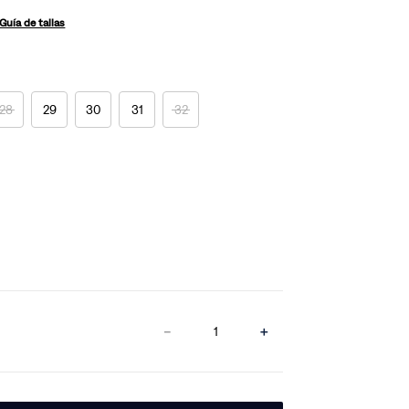
Guía de tallas
28
29
30
31
32
－
＋