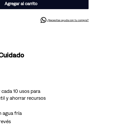
Agregar al carrito
¿Necesitas ayuda con tu compra?
 Cuidado
 cada 10 usos para
til y ahorrar recursos
 agua fría
 revés