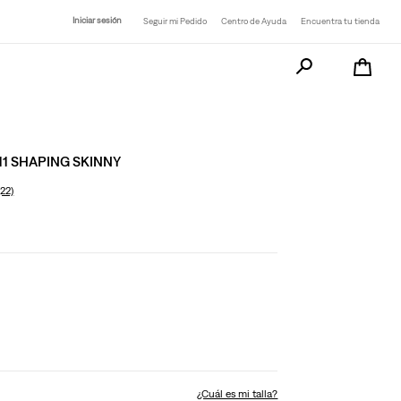
Iniciar sesión
Seguir mi Pedido
Centro de Ayuda
Encuentra tu tienda
Busca tu producto a
11 SHAPING SKINNY
(22)
¿Cuál es mi talla?