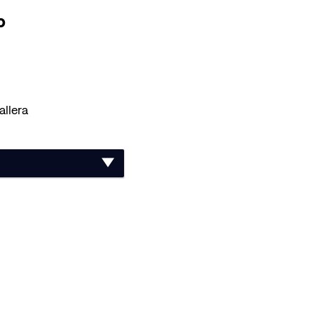
o
allera