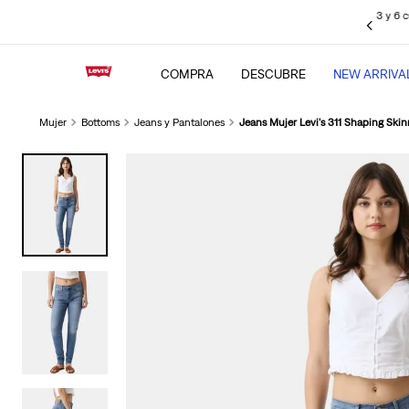
sin intereses pagando con tus
tarjetas de crédito BBVA
, Interbank, Diners
Club y BCP (Visa), Cencosud y Scotiabank.
COMPRA
DESCUBRE
NEW ARRIVA
Mujer
Bottoms
Jeans y Pantalones
Jeans Mujer Levi's 311 Shaping Ski