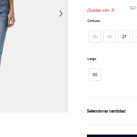
página.
10
.
501 mujer
¡Quedan sólo: 2!
Cintura
25
26
27
Largo
30
cantidad