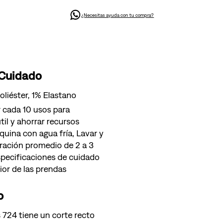
¿Necesitas ayuda con tu compra?
 Cuidado
liéster, 1% Elastano
 cada 10 usos para
til y ahorrar recursos
quina con agua fría, Lavar y
uración promedio de 2 a 3
specificaciones de cuidado
ior de las prendas
o
s 724 tiene un corte recto