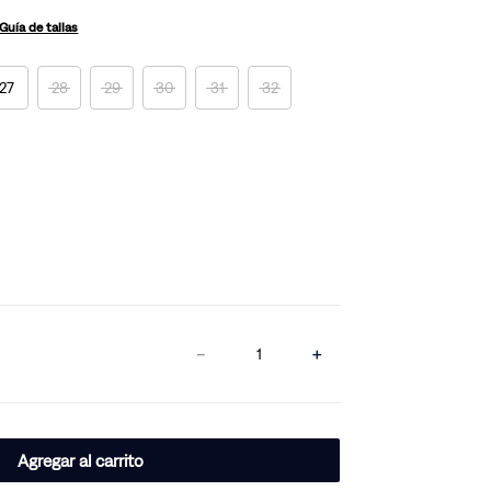
Guía de tallas
27
28
29
30
31
32
－
＋
Agregar al carrito