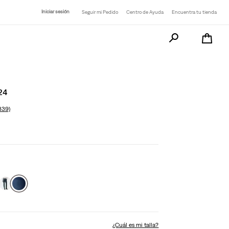
Iniciar sesión
Seguir mi Pedido
Centro de Ayuda
Encuentra tu tienda
Busca tu producto a
24
839)
¿Cuál es mi talla?