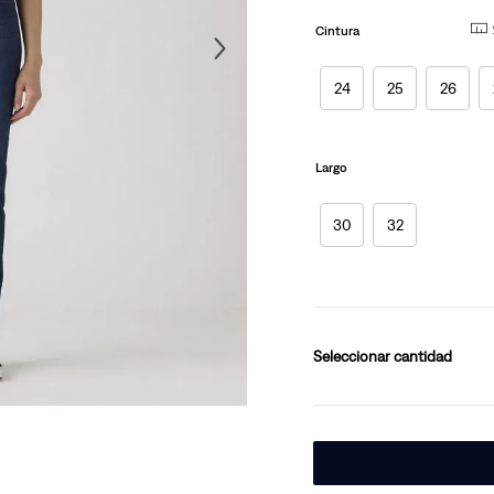
página.
10
.
501 mujer
Cintura
24
25
26
Largo
30
32
cantidad