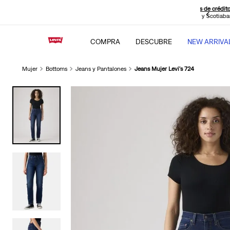
sin intereses pagando con tus
tarjetas de crédito BBVA
, Interbank, Diners
Club y BCP (Visa), Cencosud y Scotiabank.
COMPRA
DESCUBRE
NEW ARRIVA
Mujer
Bottoms
Jeans y Pantalones
Jeans Mujer Levi's 724