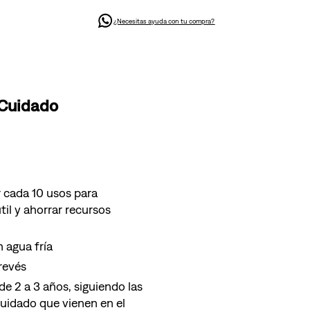
¿Necesitas ayuda con tu compra?
 Cuidado
 cada 10 usos para
til y ahorrar recursos
 agua fría
 revés
e 2 a 3 años, siguiendo las
cuidado que vienen en el