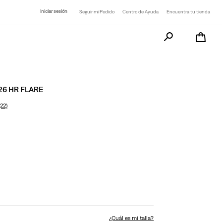
Iniciar sesión
Seguir mi Pedido
Centro de Ayuda
Encuentra tu tienda
Busca tu producto a
26 HR FLARE
(22)
¿Cuál es mi talla?