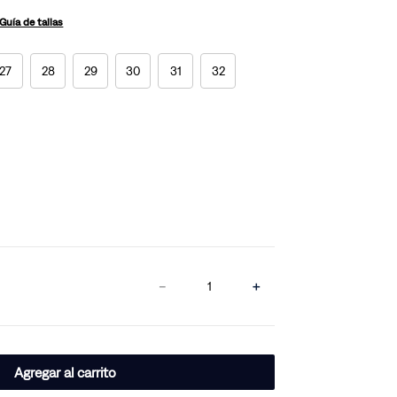
Guía de tallas
27
28
29
30
31
32
－
＋
Agregar al carrito