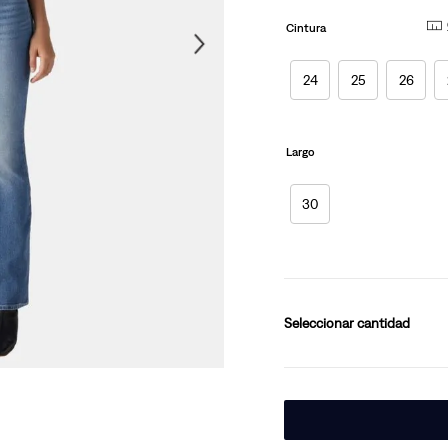
página.
10
.
501 mujer
Cintura
24
25
26
Largo
30
cantidad