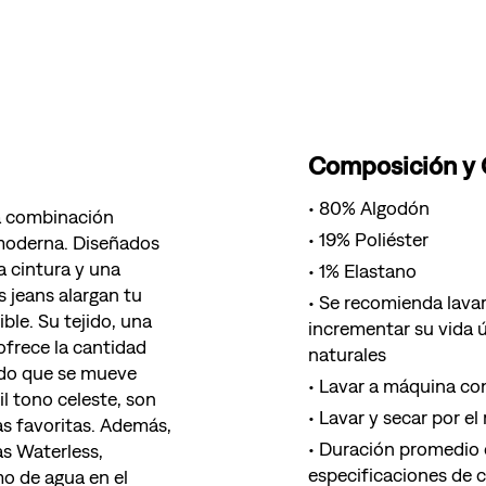
Composición y
80% Algodón
la combinación
19% Poliéster
 moderna. Diseñados
a cintura y una
1% Elastano
s jeans alargan tu
Se recomienda lavar
ible. Su tejido, una
incrementar su vida ú
ofrece la cantidad
naturales
odo que se mueve
Lavar a máquina con
il tono celeste, son
Lavar y secar por el
as favoritas. Además,
Duración promedio d
as Waterless,
especificaciones de 
o de agua en el