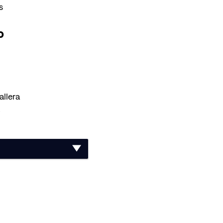
s
o
allera
o