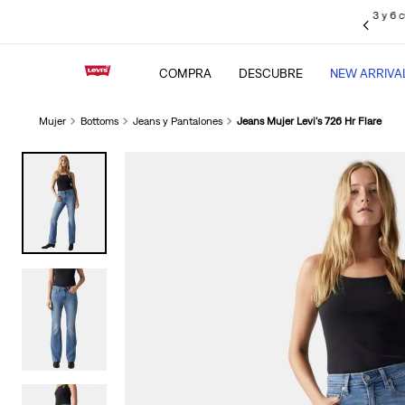
sin intereses pagando con tus
tarjetas de crédito BBVA
, Interbank, Diners
Club y BCP (Visa), Cencosud y Scotiabank.
COMPRA
DESCUBRE
NEW ARRIVA
Mujer
Bottoms
Jeans y Pantalones
Jeans Mujer Levi's 726 Hr Flare