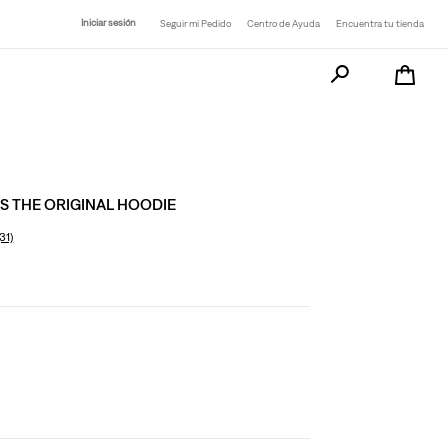
Iniciar sesión
Seguir mi Pedido
Centro de Ayuda
Encuentra tu tienda
Busca tu producto a
S THE ORIGINAL HOODIE
(31)