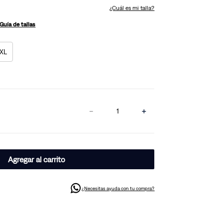
¿Cuál es mi talla?
Guía de tallas
XL
－
＋
Agregar al carrito
¿Necesitas ayuda con tu compra?