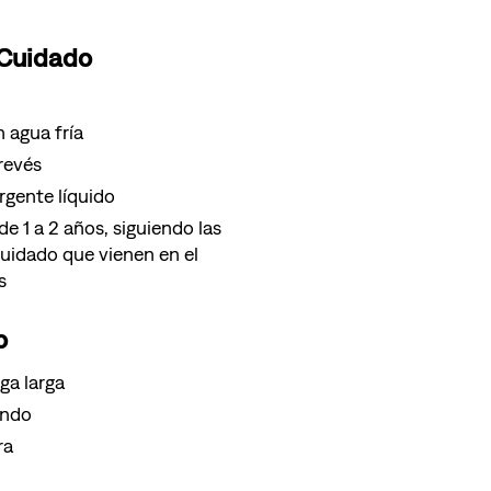
 Cuidado
 agua fría
 revés
gente líquido
e 1 a 2 años, siguiendo las
cuidado que vienen en el
s
o
ga larga
ondo
ra