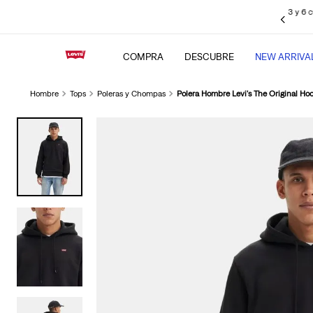
sin intereses pagando con tus
tarjetas de crédito BBVA
, Interbank, Diners
Club y BCP (Visa), Cencosud y Scotiabank.
COMPRA
DESCUBRE
NEW ARRIVA
Hombre
Tops
Poleras y Chompas
Polera Hombre Levi's The Original Ho