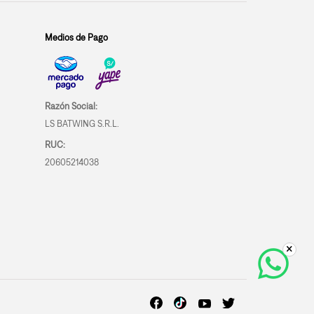
Medios de Pago
Razón Social:
LS BATWING S.R.L.
RUC:
20605214038