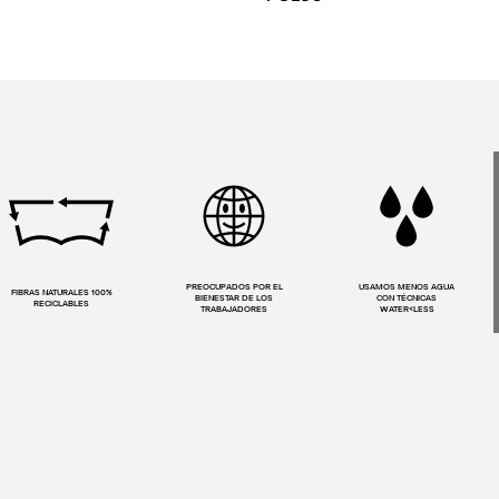
PREOCUPADOS POR EL
USAMOS MENOS AGUA
FIBRAS NATURALES 100%
BIENESTAR DE LOS
CON TÉCNICAS
RECICLABLES
TRABAJADORES
WATER<LESS