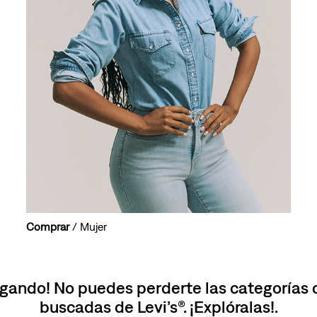
10
.
501 mujer
Comprar
/ Mujer
gando! No puedes perderte las categorías
buscadas de Levi’s®. ¡Explóralas!.