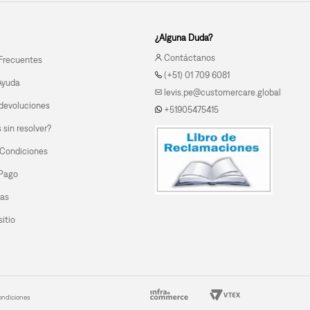
¿Alguna Duda?
Contáctanos
Frecuentes
(+51) 01 709 6081
Ayuda
levis.pe@customercare.global
devoluciones
+51905475415
sin resolver?
 Condiciones
 Pago
las
itio
ondiciones