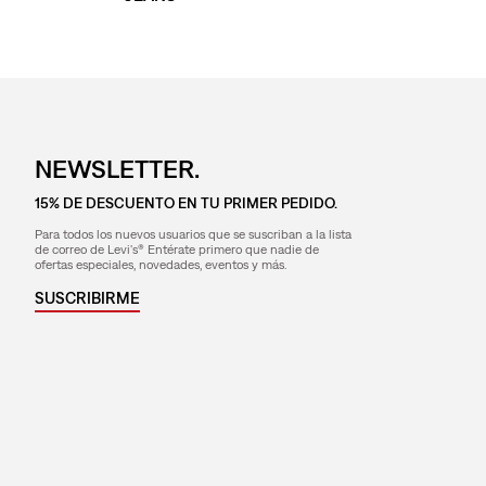
NEWSLETTER.
15% DE DESCUENTO EN TU PRIMER PEDIDO.
Para todos los nuevos usuarios que se suscriban a la lista
de correo de Levi's® Entérate primero que nadie de
ofertas especiales, novedades, eventos y más.
SUSCRIBIRME