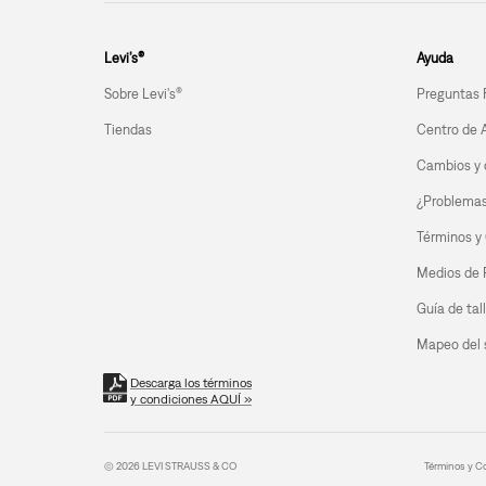
Levi’s®
Ayuda
Sobre Levi's®
Preguntas 
Tiendas
Centro de 
Cambios y 
¿Problemas 
Términos y
Medios de
Guía de tal
Mapeo del s
Descarga los términos
y condiciones AQUÍ »
© 2026 LEVI STRAUSS & CO
Términos y C