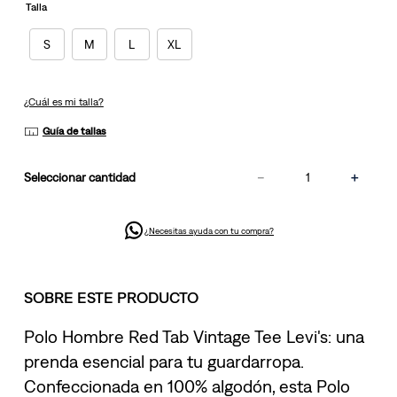
misma
Talla
página.
S
M
L
XL
¿Cuál es mi talla?
Guía de tallas
－
＋
cantidad
¿Necesitas ayuda con tu compra?
SOBRE ESTE PRODUCTO
Polo Hombre Red Tab Vintage Tee Levi's: una
prenda esencial para tu guardarropa.
Confeccionada en 100% algodón, esta Polo