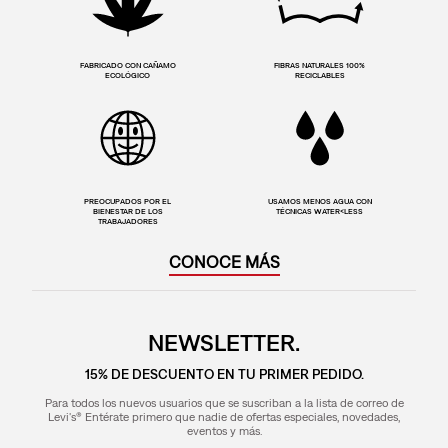
FABRICADO CON CAÑAMO
FIBRAS NATURALES 100%
ECOLÓGICO
RECICLABLES
PREOCUPADOS POR EL
USAMOS MENOS AGUA CON
BIENESTAR DE LOS
TÉCNICAS WATER<LESS
TRABAJADORES
CONOCE MÁS
NEWSLETTER.
15% DE DESCUENTO EN TU PRIMER PEDIDO.
Para todos los nuevos usuarios que se suscriban a la lista de correo de
Levi's® Entérate primero que nadie de ofertas especiales, novedades,
eventos y más.