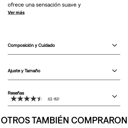
ofrece una sensación suave y
Ver más
Composición y Cuidado
Ajuste y Tamaño
Reseñas
4.5
(43)
4.5
de
5
estrellas,
OTROS TAMBIÉN COMPRARON
valor
medio