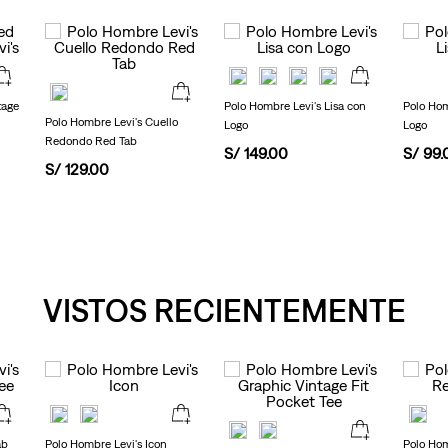
de
valoración.
Read
43
Reviews.
Enlace
en
tage
Polo Hombre Levi's Lisa con
Polo Hom
la
Polo Hombre Levi's Cuello
Logo
Logo
misma
Redondo Red Tab
página.
S/
149
.
00
S/
99
.
S/
129
.
00
VISTOS RECIENTEMENTE
ab
Polo Hombre Levi's Icon
Polo Hom