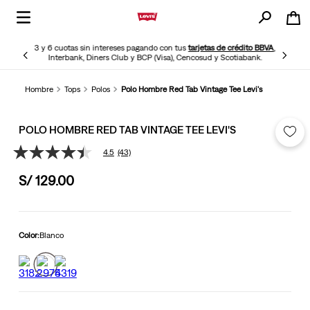
3 y 6 cuotas sin intereses pagando con tus
tarjetas de crédito BBVA
,
Interbank, Diners Club y BCP (Visa), Cencosud y Scotiabank.
Hombre
Tops
Polos
Polo Hombre Red Tab Vintage Tee Levi's
POLO HOMBRE RED TAB VINTAGE TEE LEVI'S
4.5
(43)
4.5
de
S/
129
.
00
5
estrellas,
valor
medio
de
valoración.
Color:
Blanco
Read
43
Reviews.
Enlace
en
la