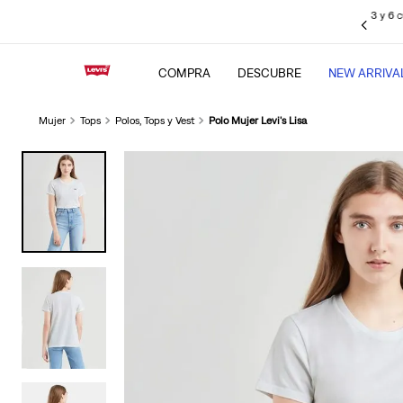
3 y 6 cuotas sin intereses pagando con tus
tarjetas de crédito BBVA
, Interbank
Club y BCP (Visa), Cencosud y Scotiabank.
COMPRA
DESCUBRE
NEW ARRIVA
Mujer
Tops
Polos, Tops y Vest
Polo Mujer Levi's Lisa