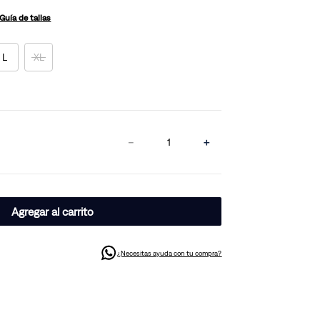
Guía de tallas
L
XL
－
＋
Agregar al carrito
¿Necesitas ayuda con tu compra?