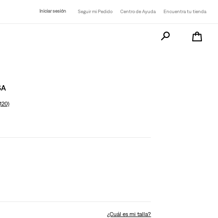
Iniciar sesión
Seguir mi Pedido
Centro de Ayuda
Encuentra tu tienda
Busca tu producto a
SA
(120)
¿Cuál es mi talla?