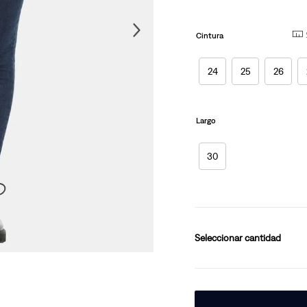
página.
10
.
501 mujer
Cintura
24
25
26
Largo
30
cantidad