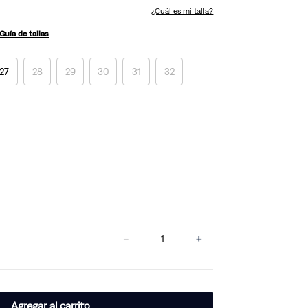
¿Cuál es mi talla?
Guía de tallas
27
28
29
30
31
32
－
＋
Agregar al carrito