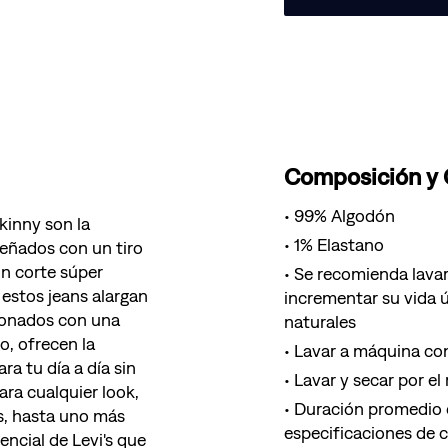
Composición y
99% Algodón
kinny son la
1% Elastano
señados con un tiro
un corte súper
Se recomienda lavar
 estos jeans alargan
incrementar su vida ú
cionados con una
naturales
o, ofrecen la
Lavar a máquina con
ra tu día a día sin
Lavar y secar por el
para cualquier look,
Duración promedio d
as, hasta uno más
especificaciones de 
encial de Levi's que