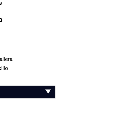
s
o
allera
illo