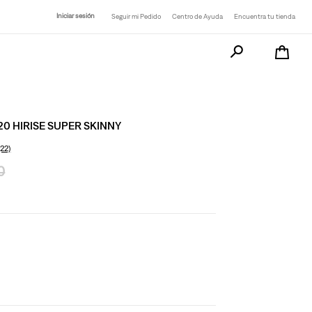
Iniciar sesión
Seguir mi Pedido
Centro de Ayuda
Encuentra tu tienda
Busca tu producto a
20 HIRISE SUPER SKINNY
(22)
0