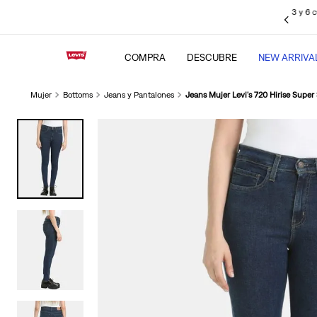
sin intereses pagando con tus
tarjetas de crédito BBVA
, Interbank, Diners
Club y BCP (Visa), Cencosud y Scotiabank.
COMPRA
DESCUBRE
NEW ARRIVA
Mujer
Bottoms
Jeans y Pantalones
Jeans Mujer Levi's 720 Hirise Super