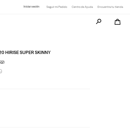
Iniciar sesión
Seguir mi Pedido
Centro de Ayuda
Encuentra tu tienda
Busca tu producto a
20 HIRISE SUPER SKINNY
(22)
0