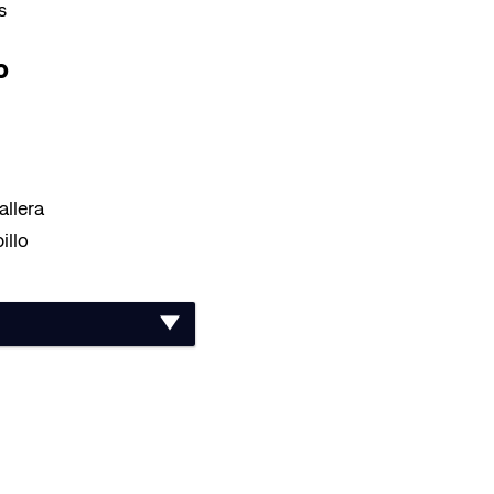
s
o
allera
illo