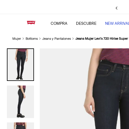
sin intereses pagando con tus
tarjetas de crédito BBVA
, Interbank, Diners
Club y BCP (Visa), Cencosud y Scotiabank.
COMPRA
DESCUBRE
NEW ARRIVA
Mujer
Bottoms
Jeans y Pantalones
Jeans Mujer Levi's 720 Hirise Super