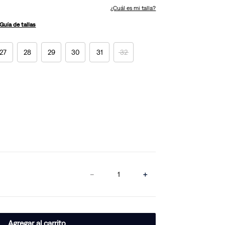
¿Cuál es mi talla?
Guía de tallas
27
28
29
30
31
32
－
＋
Agregar al carrito