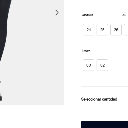
página.
10
.
501 mujer
Cintura
24
25
26
Largo
30
32
cantidad