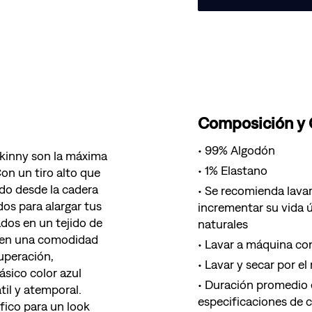
Composición y
99% Algodón
Skinny son la máxima
1% Elastano
Con un tiro alto que
ado desde la cadera
Se recomienda lavar
dos para alargar tus
incrementar su vida ú
ados en un tejido de
naturales
ecen una comodidad
Lavar a máquina con
uperación,
Lavar y secar por el
ásico color azul
Duración promedio d
til y atemporal.
especificaciones de 
fico para un look