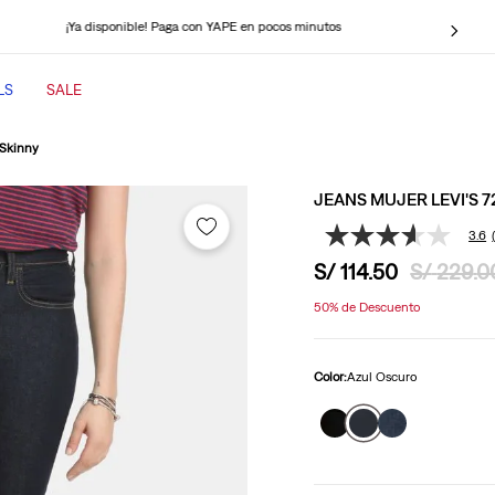
¡Ya disponible! Paga con YAPE en pocos minutos
LS
SALE
TÉRMINOS MÁS BUSCADOS
 Skinny
1
.
jeans mujer
JEANS MUJER LEVI'S 7
2
.
jeans mujer 501
3.6
3.6
3
.
jeans hombre
de
S/
114
.
50
S/
229
.
0
5
4
.
cinch baggy jeans
estrellas,
50%
de Descuento
valor
5
.
casaca
medio
de
6
.
jeans mujer 318
valoración.
Color:
Azul Oscuro
Read
7
.
wide leg
22
Reviews.
Enlace
8
.
505 jeans hombre
en
la
9
.
polo hombre
misma